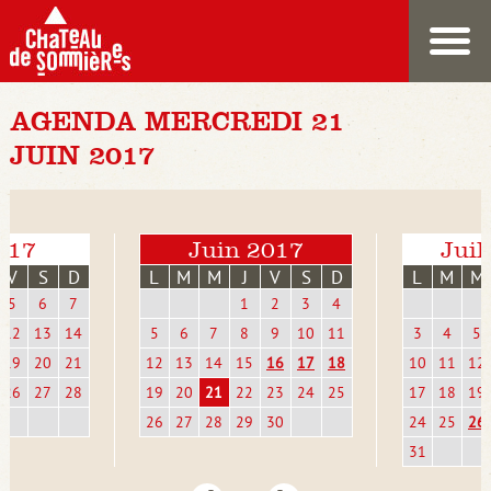
AGENDA MERCREDI 21
JUIN 2017
017
Juin 2017
Juil
V
S
D
L
M
M
J
V
S
D
L
M
M
5
6
7
1
2
3
4
12
13
14
5
6
7
8
9
10
11
3
4
5
19
20
21
12
13
14
15
16
17
18
10
11
12
26
27
28
19
20
21
22
23
24
25
17
18
19
26
27
28
29
30
24
25
26
31