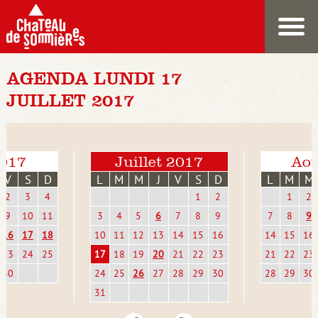
AGENDA LUNDI 17
JUILLET 2017
2017
Juillet 2017
Aoû
V
S
D
L
M
M
J
V
S
D
L
M
M
2
3
4
1
2
1
2
9
10
11
3
4
5
6
7
8
9
7
8
9
16
17
18
10
11
12
13
14
15
16
14
15
16
23
24
25
17
18
19
20
21
22
23
21
22
23
30
24
25
26
27
28
29
30
28
29
30
31