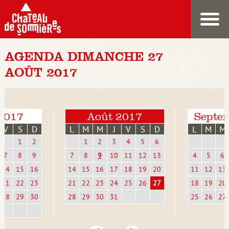
AGENDA DIMANCHE 27
AOÛT 2017
 2017
Août 2017
Septe
V
S
D
L
M
M
J
V
S
D
L
M
M
1
2
1
2
3
4
5
6
7
8
9
7
8
9
10
11
12
13
4
5
6
14
15
16
14
15
16
17
18
19
20
11
12
13
21
22
23
21
22
23
24
25
26
27
18
19
20
28
29
30
28
29
30
31
25
26
27