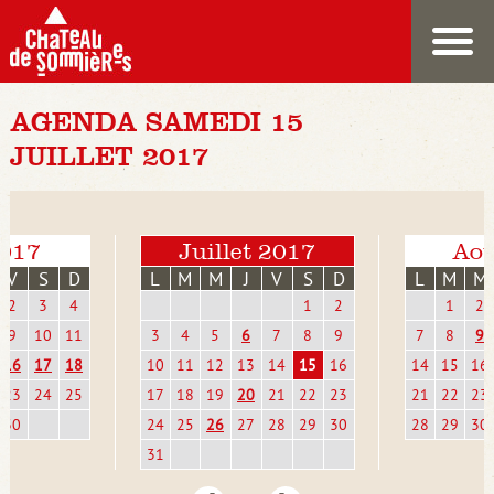
AGENDA SAMEDI 15
JUILLET 2017
2017
Juillet 2017
Aoû
V
S
D
L
M
M
J
V
S
D
L
M
M
2
3
4
1
2
1
2
9
10
11
3
4
5
6
7
8
9
7
8
9
16
17
18
10
11
12
13
14
15
16
14
15
16
23
24
25
17
18
19
20
21
22
23
21
22
23
30
24
25
26
27
28
29
30
28
29
30
31