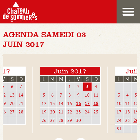
AGENDA SAMEDI 03
JUIN 2017
017
Juin 2017
Juil
V
S
D
L
M
M
J
V
S
D
L
M
M
5
6
7
1
2
3
4
12
13
14
5
6
7
8
9
10
11
3
4
5
19
20
21
12
13
14
15
16
17
18
10
11
12
26
27
28
19
20
21
22
23
24
25
17
18
19
26
27
28
29
30
24
25
26
31