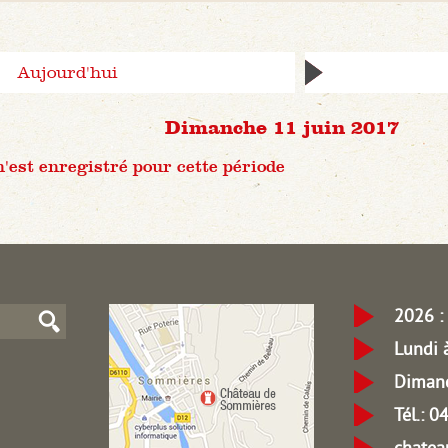
Aujourd'hui
Dimanche 11 juin 2017
est enregistré pour cette période
2026 : 
Lundi 
Dimanc
Tél.: 
chate