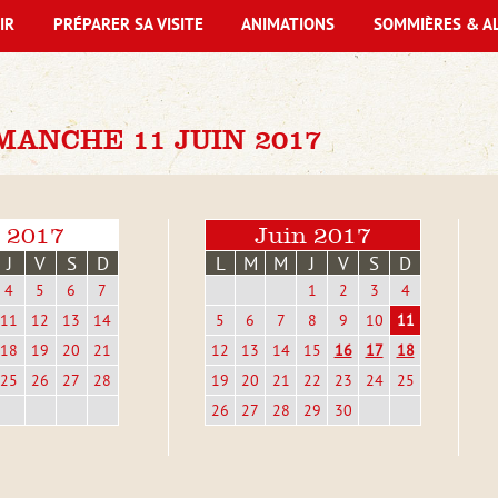
IR
PRÉPARER SA VISITE
ANIMATIONS
SOMMIÈRES & A
ANCHE 11 JUIN 2017
 2017
Juin 2017
J
V
S
D
L
M
M
J
V
S
D
4
5
6
7
1
2
3
4
11
12
13
14
5
6
7
8
9
10
11
18
19
20
21
12
13
14
15
16
17
18
25
26
27
28
19
20
21
22
23
24
25
26
27
28
29
30