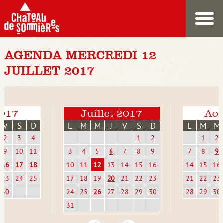
AGENDA MERCREDI 12
JUILLET 2017
2017
Juillet 2017
Aoû
V
S
D
L
M
M
J
V
S
D
L
M
M
2
3
4
1
2
1
2
9
10
11
3
4
5
6
7
8
9
7
8
9
16
17
18
10
11
12
13
14
15
16
14
15
16
23
24
25
17
18
19
20
21
22
23
21
22
23
30
24
25
26
27
28
29
30
28
29
30
31