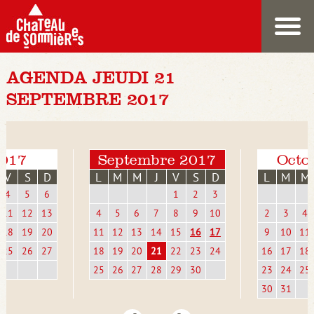
AGENDA JEUDI 21
SEPTEMBRE 2017
2017
Septembre 2017
Octo
V
S
D
L
M
M
J
V
S
D
L
M
M
4
5
6
1
2
3
11
12
13
4
5
6
7
8
9
10
2
3
4
18
19
20
11
12
13
14
15
16
17
9
10
11
25
26
27
18
19
20
21
22
23
24
16
17
18
25
26
27
28
29
30
23
24
25
30
31