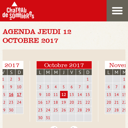
AGENDA JEUDI 12
OCTOBRE 2017
e 2017
Octobre 2017
Novem
V
S
D
L
M
M
J
V
S
D
L
M
M
1
2
3
1
1
8
9
10
2
3
4
5
6
7
8
6
7
8
15
16
17
9
10
11
12
13
14
15
13
14
15
22
23
24
16
17
18
19
20
21
22
20
21
22
29
30
23
24
25
26
27
28
29
27
28
29
30
31