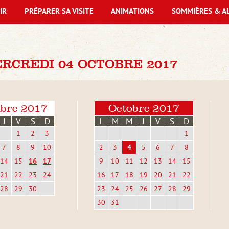
IR
PRÉPARER SA VISITE
ANIMATIONS
SOMMIÈRES & A
RCREDI 04 OCTOBRE 2017
bre 2017
Octobre 2017
J
V
S
D
L
M
M
J
V
S
D
1
2
3
1
7
8
9
10
2
3
4
5
6
7
8
14
15
16
17
9
10
11
12
13
14
15
21
22
23
24
16
17
18
19
20
21
22
28
29
30
23
24
25
26
27
28
29
30
31