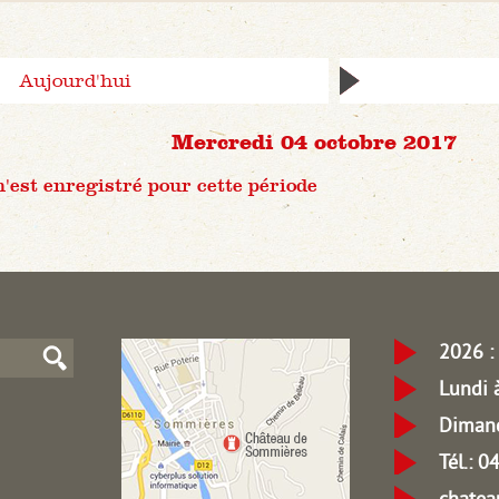
Aujourd'hui
Mercredi 04 octobre 2017
est enregistré pour cette période
2026 : 
Lundi 
Dimanc
Tél.: 
chate