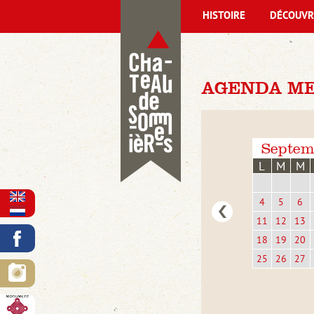
HISTOIRE
DÉCOUVR
AGENDA ME
Septem
L
M
M
4
5
6
11
12
13
18
19
20
25
26
27