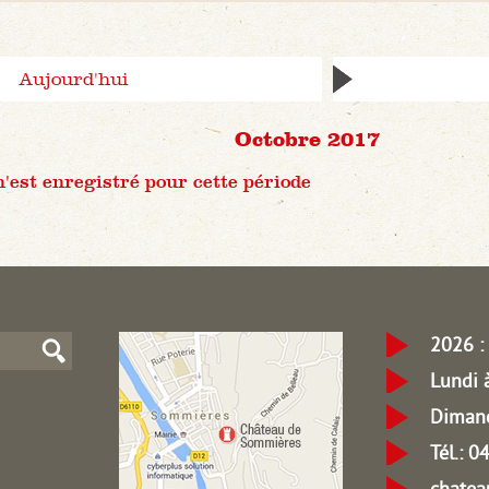
Aujourd'hui
Octobre 2017
est enregistré pour cette période
2026 : 
Lundi 
Dimanc
Tél.: 
chate