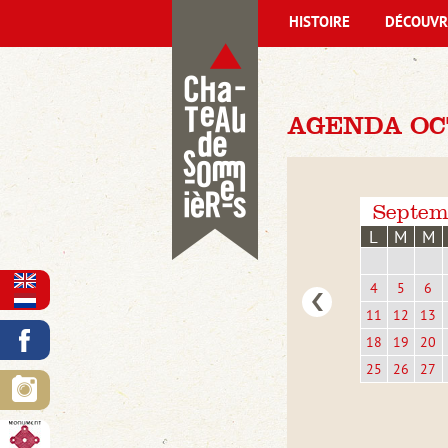
HISTOIRE
DÉCOUVR
AGENDA OC
Septem
L
M
M
4
5
6
11
12
13
18
19
20
25
26
27