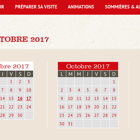
IR
PRÉPARER SA VISITE
ANIMATIONS
SOMMIÈRES & A
TOBRE 2017
bre 2017
Octobre 2017
J
V
S
D
L
M
M
J
V
S
D
1
2
3
1
7
8
9
10
2
3
4
5
6
7
8
14
15
16
17
9
10
11
12
13
14
15
21
22
23
24
16
17
18
19
20
21
22
28
29
30
23
24
25
26
27
28
29
30
31