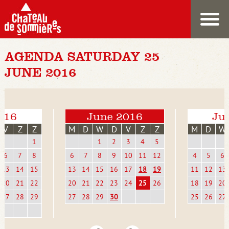
AGENDA SATURDAY 25
JUNE 2016
016
June 2016
Jul
V
Z
Z
M
D
W
D
V
Z
Z
M
D
W
1
1
2
3
4
5
6
7
8
6
7
8
9
10
11
12
4
5
6
13
14
15
13
14
15
16
17
18
19
11
12
13
20
21
22
20
21
22
23
24
25
26
18
19
20
27
28
29
27
28
29
30
25
26
27