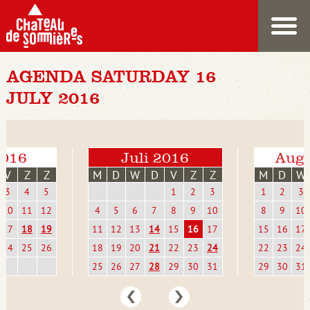
AGENDA SATURDAY 16
JULY 2016
2016
Juli 2016
Augu
V
Z
Z
M
D
W
D
V
Z
Z
M
D
W
3
4
5
1
2
3
1
2
3
10
11
12
4
5
6
7
8
9
10
8
9
10
17
18
19
11
12
13
14
15
16
17
15
16
17
24
25
26
18
19
20
21
22
23
24
22
23
24
25
26
27
28
29
30
31
29
30
31