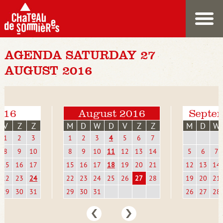
AGENDA SATURDAY 27
AUGUST 2016
2016
August 2016
Septe
V
Z
Z
M
D
W
D
V
Z
Z
M
D
W
1
2
3
1
2
3
4
5
6
7
8
9
10
8
9
10
11
12
13
14
5
6
7
15
16
17
15
16
17
18
19
20
21
12
13
14
22
23
24
22
23
24
25
26
27
28
19
20
21
29
30
31
29
30
31
26
27
28