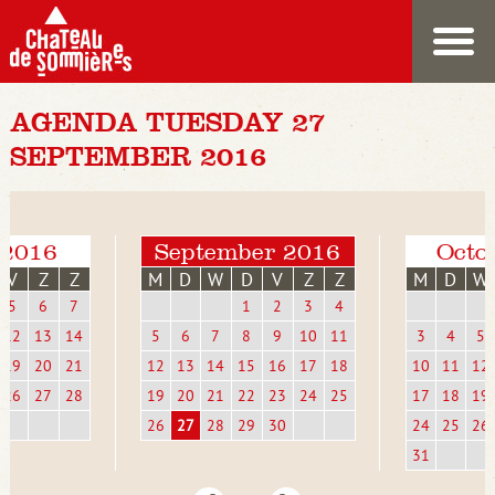
AGENDA TUESDAY 27
SEPTEMBER 2016
 2016
September 2016
Octo
V
Z
Z
M
D
W
D
V
Z
Z
M
D
W
5
6
7
1
2
3
4
12
13
14
5
6
7
8
9
10
11
3
4
5
19
20
21
12
13
14
15
16
17
18
10
11
12
26
27
28
19
20
21
22
23
24
25
17
18
19
26
27
28
29
30
24
25
26
31