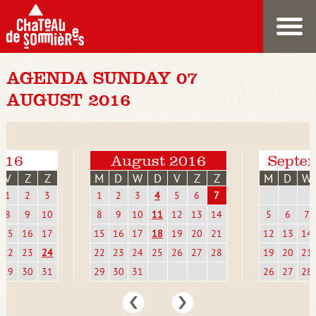
AGENDA SUNDAY 07
AUGUST 2016
2016
August 2016
Septe
V
Z
Z
M
D
W
D
V
Z
Z
M
D
W
1
2
3
1
2
3
4
5
6
7
8
9
10
8
9
10
11
12
13
14
5
6
7
15
16
17
15
16
17
18
19
20
21
12
13
14
22
23
24
22
23
24
25
26
27
28
19
20
21
29
30
31
29
30
31
26
27
28