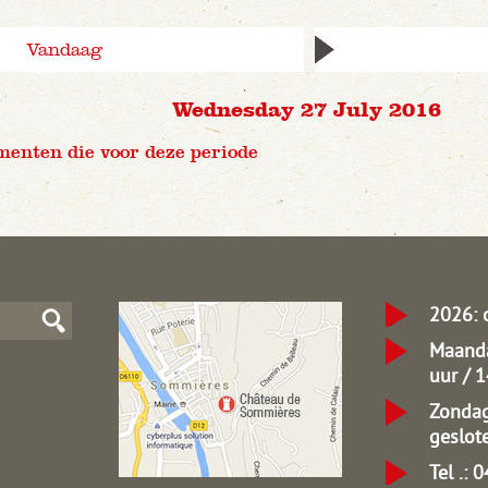
Vandaag
Wednesday 27 July 2016
menten die voor deze periode
2026: 
Maanda
uur / 
Zondag
geslot
Tel .: 