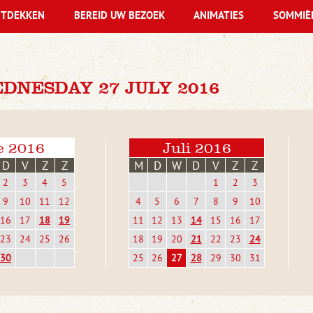
TDEKKEN
BEREID UW BEZOEK
ANIMATIES
SOMMIÈ
DNESDAY 27 JULY 2016
e 2016
Juli 2016
D
V
Z
Z
M
D
W
D
V
Z
Z
2
3
4
5
1
2
3
9
10
11
12
4
5
6
7
8
9
10
16
17
18
19
11
12
13
14
15
16
17
23
24
25
26
18
19
20
21
22
23
24
30
25
26
27
28
29
30
31