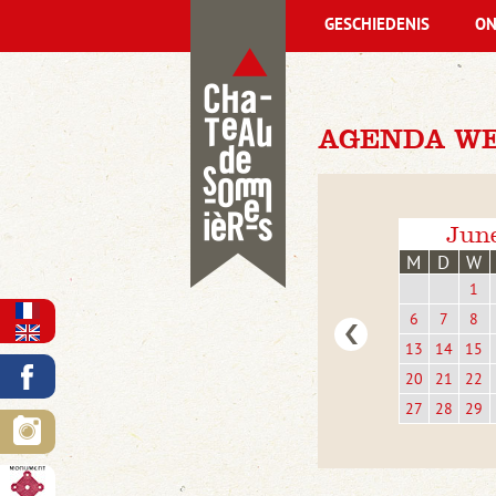
GESCHIEDENIS
ON
AGENDA WE
Jun
M
D
W
1
6
7
8
13
14
15
20
21
22
27
28
29