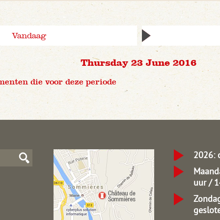
Vandaag
Thursday 23 June 2016
menten die voor deze periode
2026: 
Maanda
uur / 
Zondag
geslot