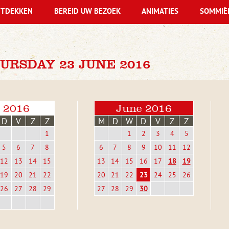
TDEKKEN
BEREID UW BEZOEK
ANIMATIES
SOMMIÈ
URSDAY 23 JUNE 2016
 2016
June 2016
D
V
Z
Z
M
D
W
D
V
Z
Z
1
1
2
3
4
5
5
6
7
8
6
7
8
9
10
11
12
12
13
14
15
13
14
15
16
17
18
19
19
20
21
22
20
21
22
23
24
25
26
26
27
28
29
27
28
29
30