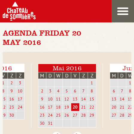
AGENDA FRIDAY 20
MAY 2016
2016
Mai 2016
Jun
V
Z
Z
M
D
W
D
V
Z
Z
M
D
W
1
2
3
1
1
8
9
10
2
3
4
5
6
7
8
6
7
8
15
16
17
9
10
11
12
13
14
15
13
14
15
22
23
24
16
17
18
19
20
21
22
20
21
22
29
30
23
24
25
26
27
28
29
27
28
29
30
31