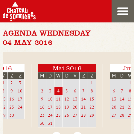
AGENDA WEDNESDAY
04 MAY 2016
2016
Mai 2016
Jun
V
Z
Z
M
D
W
D
V
Z
Z
M
D
W
1
2
3
1
1
8
9
10
2
3
4
5
6
7
8
6
7
8
15
16
17
9
10
11
12
13
14
15
13
14
15
22
23
24
16
17
18
19
20
21
22
20
21
22
29
30
23
24
25
26
27
28
29
27
28
29
30
31