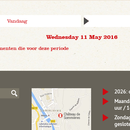
Vandaag
Wednesday 11 May 2016
menten die voor deze periode
2026: 
Maanda
uur / 
Zondag
geslot