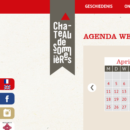
GESCHIEDENIS
ON
AGENDA WE
Apri
M
D
W
4
5
6
11
12
13
18
19
20
25
26
27