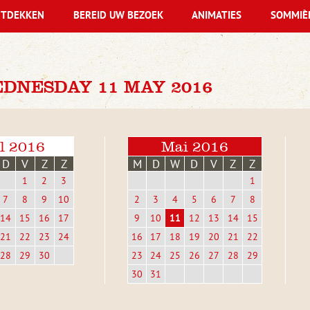
TDEKKEN
BEREID UW BEZOEK
ANIMATIES
SOMMIÈ
DNESDAY 11 MAY 2016
l 2016
Mai 2016
D
V
Z
Z
M
D
W
D
V
Z
Z
1
2
3
1
7
8
9
10
2
3
4
5
6
7
8
14
15
16
17
9
10
11
12
13
14
15
21
22
23
24
16
17
18
19
20
21
22
28
29
30
23
24
25
26
27
28
29
30
31