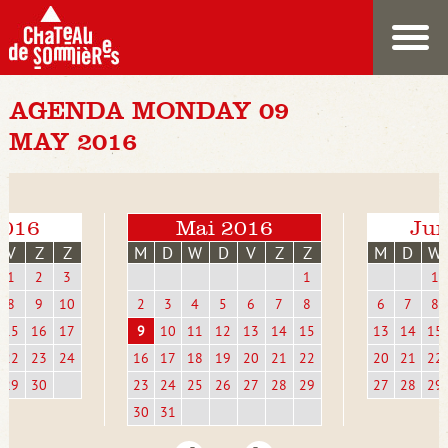
AGENDA MONDAY 09
MAY 2016
2016
Mai 2016
Jun
V
Z
Z
M
D
W
D
V
Z
Z
M
D
W
1
2
3
1
1
8
9
10
2
3
4
5
6
7
8
6
7
8
15
16
17
9
10
11
12
13
14
15
13
14
15
22
23
24
16
17
18
19
20
21
22
20
21
22
29
30
23
24
25
26
27
28
29
27
28
29
30
31