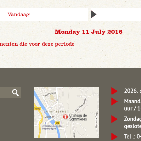
Vandaag
Monday 11 July 2016
menten die voor deze periode
2026: 
Maanda
uur / 
Zondag
geslot
Tel .: 