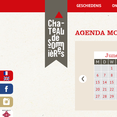
GESCHIEDENIS
ON
AGENDA MO
Jun
M
D
W
1
6
7
8
13
14
15
20
21
22
27
28
29