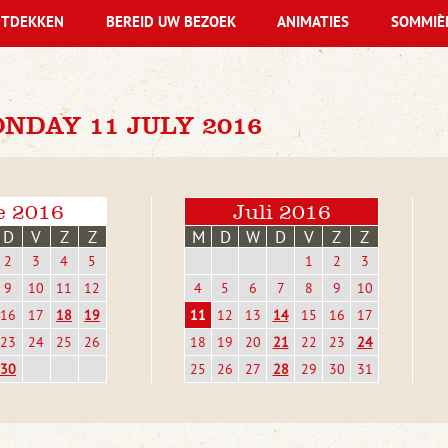
TDEKKEN
BEREID UW BEZOEK
ANIMATIES
SOMMIÈ
NDAY 11 JULY 2016
e 2016
Juli 2016
D
V
Z
Z
M
D
W
D
V
Z
Z
2
3
4
5
1
2
3
9
10
11
12
4
5
6
7
8
9
10
16
17
18
19
11
12
13
14
15
16
17
23
24
25
26
18
19
20
21
22
23
24
30
25
26
27
28
29
30
31