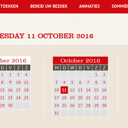
TDEKKEN
BEREID UW BEZOEK
ANIMATIES
SOMMIÈ
ESDAY 11 OCTOBER 2016
ber 2016
October 2016
D
V
Z
Z
M
D
W
D
V
Z
Z
1
2
3
4
1
2
8
9
10
11
3
4
5
6
7
8
9
15
16
17
18
10
11
12
13
14
15
16
22
23
24
25
17
18
19
20
21
22
23
29
30
24
25
26
27
28
29
30
31