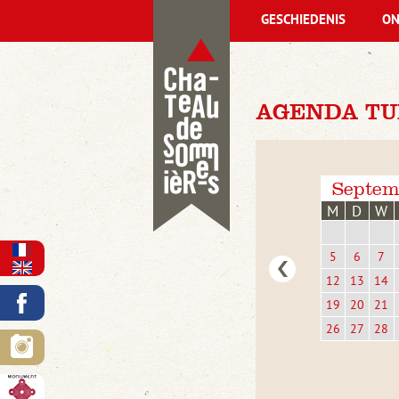
GESCHIEDENIS
ON
AGENDA TU
Septem
M
D
W
5
6
7
12
13
14
19
20
21
26
27
28