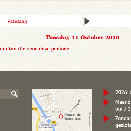
Vandaag
Tuesday 11 October 2016
menten die voor deze periode
2026: 
Maanda
uur / 
Zondag
geslot