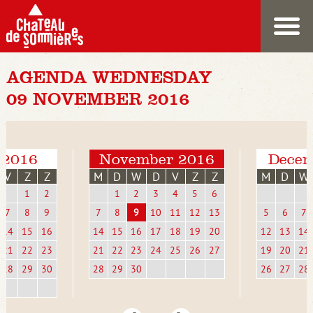
AGENDA WEDNESDAY
09 NOVEMBER 2016
 2016
November 2016
Decem
V
Z
Z
M
D
W
D
V
Z
Z
M
D
W
1
2
1
2
3
4
5
6
7
8
9
7
8
9
10
11
12
13
5
6
7
14
15
16
14
15
16
17
18
19
20
12
13
14
21
22
23
21
22
23
24
25
26
27
19
20
21
28
29
30
28
29
30
26
27
28