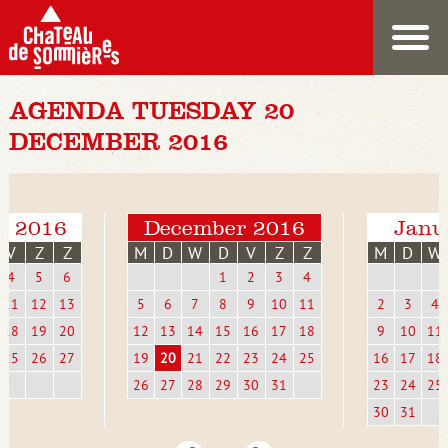
AGENDA TUESDAY 20
DECEMBER 2016
r 2016
December 2016
Janu
V
Z
Z
M
D
W
D
V
Z
Z
M
D
W
4
5
6
1
2
3
4
11
12
13
5
6
7
8
9
10
11
2
3
4
18
19
20
12
13
14
15
16
17
18
9
10
11
25
26
27
19
20
21
22
23
24
25
16
17
18
26
27
28
29
30
31
23
24
25
30
31