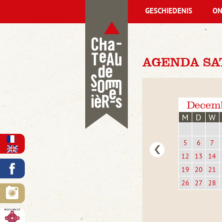
GESCHIEDENIS
ON
AGENDA SA
Decem
M
D
W
5
6
7
12
13
14
19
20
21
26
27
28