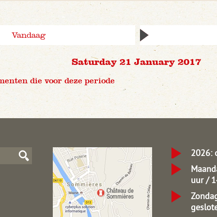
Vandaag
Saturday 21 January 2017
menten die voor deze periode
2026: 
Maanda
uur / 
Zondag
geslot