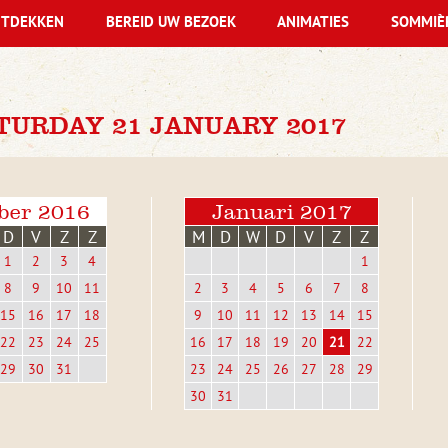
TDEKKEN
BEREID UW BEZOEK
ANIMATIES
SOMMIÈ
TURDAY 21 JANUARY 2017
ber 2016
Januari 2017
D
V
Z
Z
M
D
W
D
V
Z
Z
1
2
3
4
1
8
9
10
11
2
3
4
5
6
7
8
15
16
17
18
9
10
11
12
13
14
15
22
23
24
25
16
17
18
19
20
21
22
29
30
31
23
24
25
26
27
28
29
30
31