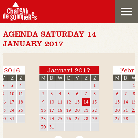
AGENDA SATURDAY 14
JANUARY 2017
r 2016
Januari 2017
Febru
V
Z
Z
M
D
W
D
V
Z
Z
M
D
W
2
3
4
1
1
9
10
11
2
3
4
5
6
7
8
6
7
8
16
17
18
9
10
11
12
13
14
15
13
14
15
23
24
25
16
17
18
19
20
21
22
20
21
22
30
31
23
24
25
26
27
28
29
27
28
30
31