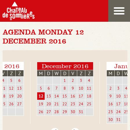
AGENDA MONDAY 12
DECEMBER 2016
r 2016
December 2016
Janu
V
Z
Z
M
D
W
D
V
Z
Z
M
D
W
4
5
6
1
2
3
4
11
12
13
5
6
7
8
9
10
11
2
3
4
18
19
20
12
13
14
15
16
17
18
9
10
11
25
26
27
19
20
21
22
23
24
25
16
17
18
26
27
28
29
30
31
23
24
25
30
31