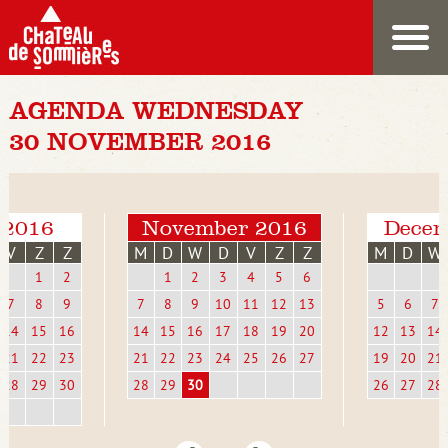
AGENDA WEDNESDAY
30 NOVEMBER 2016
 2016
November 2016
Decem
V
Z
Z
M
D
W
D
V
Z
Z
M
D
W
1
2
1
2
3
4
5
6
7
8
9
7
8
9
10
11
12
13
5
6
7
14
15
16
14
15
16
17
18
19
20
12
13
14
21
22
23
21
22
23
24
25
26
27
19
20
21
28
29
30
28
29
30
26
27
28