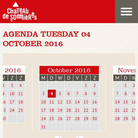
AGENDA TUESDAY 04
OCTOBER 2016
r 2016
October 2016
Novem
V
Z
Z
M
D
W
D
V
Z
Z
M
D
W
2
3
4
1
2
1
2
9
10
11
3
4
5
6
7
8
9
7
8
9
16
17
18
10
11
12
13
14
15
16
14
15
16
23
24
25
17
18
19
20
21
22
23
21
22
23
30
24
25
26
27
28
29
30
28
29
30
31