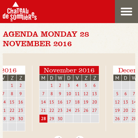
AGENDA MONDAY 28
NOVEMBER 2016
 2016
November 2016
Decem
V
Z
Z
M
D
W
D
V
Z
Z
M
D
W
1
2
1
2
3
4
5
6
7
8
9
7
8
9
10
11
12
13
5
6
7
14
15
16
14
15
16
17
18
19
20
12
13
14
21
22
23
21
22
23
24
25
26
27
19
20
21
28
29
30
28
29
30
26
27
28