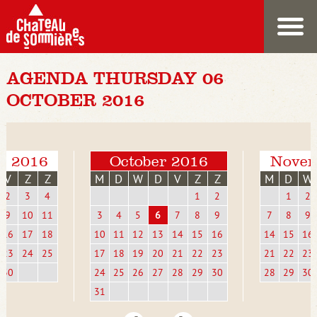
AGENDA THURSDAY 06
OCTOBER 2016
r 2016
October 2016
Novem
V
Z
Z
M
D
W
D
V
Z
Z
M
D
W
2
3
4
1
2
1
2
9
10
11
3
4
5
6
7
8
9
7
8
9
16
17
18
10
11
12
13
14
15
16
14
15
16
23
24
25
17
18
19
20
21
22
23
21
22
23
30
24
25
26
27
28
29
30
28
29
30
31