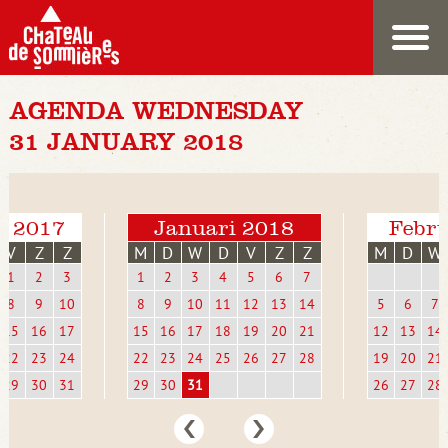
AGENDA WEDNESDAY
31 JANUARY 2018
r 2017
Januari 2018
Febru
V
Z
Z
M
D
W
D
V
Z
Z
M
D
W
1
2
3
1
2
3
4
5
6
7
8
9
10
8
9
10
11
12
13
14
5
6
7
15
16
17
15
16
17
18
19
20
21
12
13
14
22
23
24
22
23
24
25
26
27
28
19
20
21
29
30
31
29
30
31
26
27
28