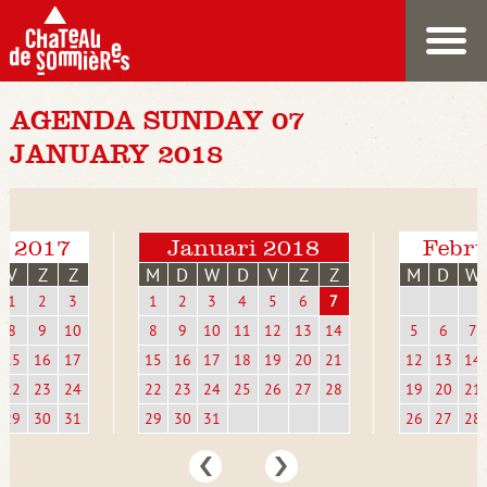
AGENDA SUNDAY 07
JANUARY 2018
r 2017
Januari 2018
Febru
V
Z
Z
M
D
W
D
V
Z
Z
M
D
W
1
2
3
1
2
3
4
5
6
7
8
9
10
8
9
10
11
12
13
14
5
6
7
15
16
17
15
16
17
18
19
20
21
12
13
14
22
23
24
22
23
24
25
26
27
28
19
20
21
29
30
31
29
30
31
26
27
28