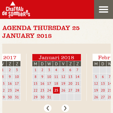
AGENDA THURSDAY 25
JANUARY 2018
r 2017
Januari 2018
Febru
V
Z
Z
M
D
W
D
V
Z
Z
M
D
W
1
2
3
1
2
3
4
5
6
7
8
9
10
8
9
10
11
12
13
14
5
6
7
15
16
17
15
16
17
18
19
20
21
12
13
14
22
23
24
22
23
24
25
26
27
28
19
20
21
29
30
31
29
30
31
26
27
28