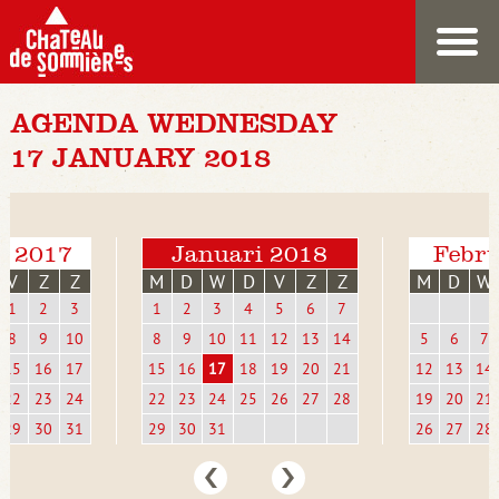
AGENDA WEDNESDAY
17 JANUARY 2018
r 2017
Januari 2018
Febru
V
Z
Z
M
D
W
D
V
Z
Z
M
D
W
1
2
3
1
2
3
4
5
6
7
8
9
10
8
9
10
11
12
13
14
5
6
7
15
16
17
15
16
17
18
19
20
21
12
13
14
22
23
24
22
23
24
25
26
27
28
19
20
21
29
30
31
29
30
31
26
27
28