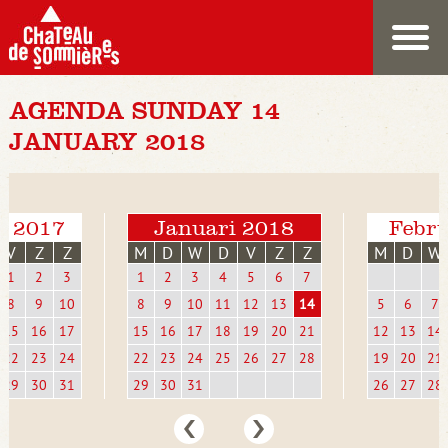
AGENDA SUNDAY 14
JANUARY 2018
r 2017
Januari 2018
Febru
V
Z
Z
M
D
W
D
V
Z
Z
M
D
W
1
2
3
1
2
3
4
5
6
7
8
9
10
8
9
10
11
12
13
14
5
6
7
15
16
17
15
16
17
18
19
20
21
12
13
14
22
23
24
22
23
24
25
26
27
28
19
20
21
29
30
31
29
30
31
26
27
28