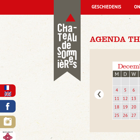
GESCHIEDENIS
ON
AGENDA TH
Decem
M
D
W
4
5
6
11
12
13
18
19
20
25
26
27