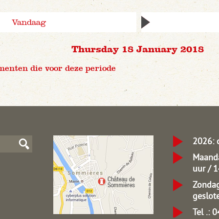
Vandaag
Thursday 18 January 2018
menten die voor deze periode
2026: 
Maanda
uur / 
Zondag
geslot
Tel .: 