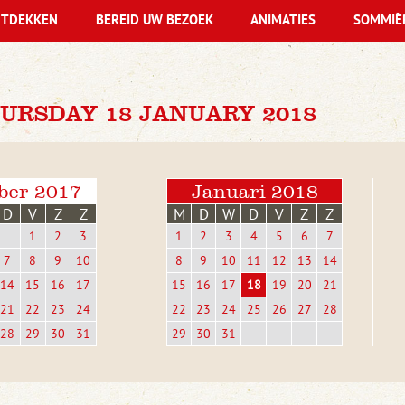
TDEKKEN
BEREID UW BEZOEK
ANIMATIES
SOMMIÈ
URSDAY 18 JANUARY 2018
ber 2017
Januari 2018
D
V
Z
Z
M
D
W
D
V
Z
Z
1
2
3
1
2
3
4
5
6
7
7
8
9
10
8
9
10
11
12
13
14
14
15
16
17
15
16
17
18
19
20
21
21
22
23
24
22
23
24
25
26
27
28
28
29
30
31
29
30
31