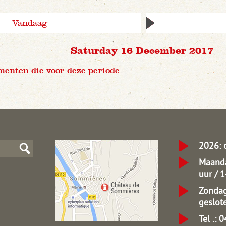
Vandaag
Saturday 16 December 2017
menten die voor deze periode
2026: 
Maanda
uur / 
Zondag
geslot
Tel .: 