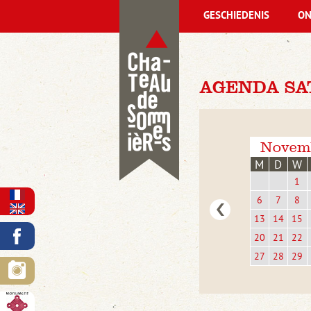
GESCHIEDENIS
ON
AGENDA SA
Novem
M
D
W
1
6
7
8
13
14
15
20
21
22
27
28
29