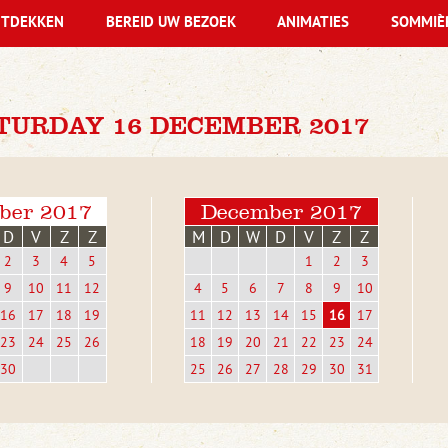
TDEKKEN
BEREID UW BEZOEK
ANIMATIES
SOMMIÈ
TURDAY 16 DECEMBER 2017
ber 2017
December 2017
D
V
Z
Z
M
D
W
D
V
Z
Z
2
3
4
5
1
2
3
9
10
11
12
4
5
6
7
8
9
10
16
17
18
19
11
12
13
14
15
16
17
23
24
25
26
18
19
20
21
22
23
24
30
25
26
27
28
29
30
31