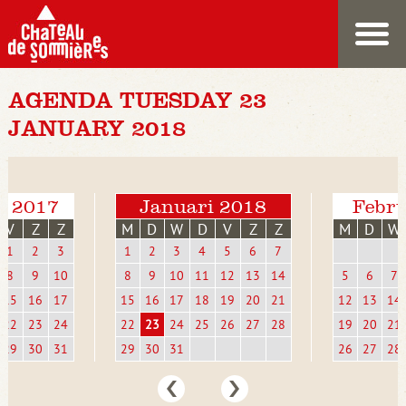
AGENDA TUESDAY 23
JANUARY 2018
r 2017
Januari 2018
Febru
V
Z
Z
M
D
W
D
V
Z
Z
M
D
W
1
2
3
1
2
3
4
5
6
7
8
9
10
8
9
10
11
12
13
14
5
6
7
15
16
17
15
16
17
18
19
20
21
12
13
14
22
23
24
22
23
24
25
26
27
28
19
20
21
29
30
31
29
30
31
26
27
28