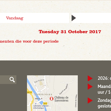
Vandaag
Tuesday 31 October 2017
menten die voor deze periode
2026: 
Maanda
uur / 
Zondag
geslot