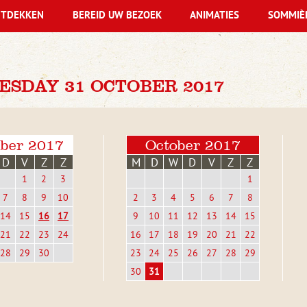
TDEKKEN
BEREID UW BEZOEK
ANIMATIES
SOMMIÈ
ESDAY 31 OCTOBER 2017
ber 2017
October 2017
D
V
Z
Z
M
D
W
D
V
Z
Z
1
2
3
1
7
8
9
10
2
3
4
5
6
7
8
14
15
16
17
9
10
11
12
13
14
15
21
22
23
24
16
17
18
19
20
21
22
28
29
30
23
24
25
26
27
28
29
30
31