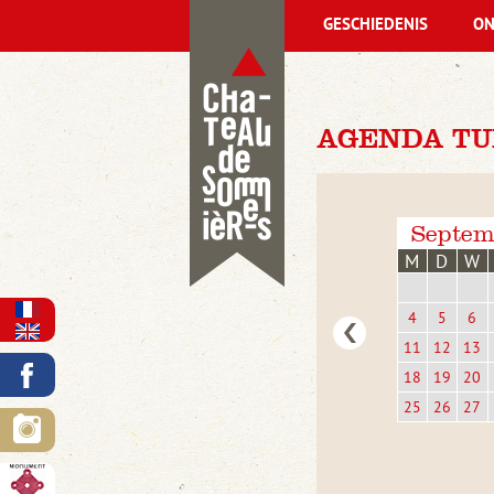
GESCHIEDENIS
ON
AGENDA TU
Septem
M
D
W
4
5
6
11
12
13
18
19
20
25
26
27