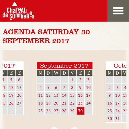
AGENDA SATURDAY 30
SEPTEMBER 2017
 2017
September 2017
Octo
V
Z
Z
M
D
W
D
V
Z
Z
M
D
W
4
5
6
1
2
3
11
12
13
4
5
6
7
8
9
10
2
3
4
18
19
20
11
12
13
14
15
16
17
9
10
11
25
26
27
18
19
20
21
22
23
24
16
17
18
25
26
27
28
29
30
23
24
25
30
31