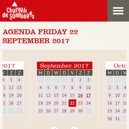
AGENDA FRIDAY 22
SEPTEMBER 2017
 2017
September 2017
Octo
V
Z
Z
M
D
W
D
V
Z
Z
M
D
W
4
5
6
1
2
3
11
12
13
4
5
6
7
8
9
10
2
3
4
18
19
20
11
12
13
14
15
16
17
9
10
11
25
26
27
18
19
20
21
22
23
24
16
17
18
25
26
27
28
29
30
23
24
25
30
31