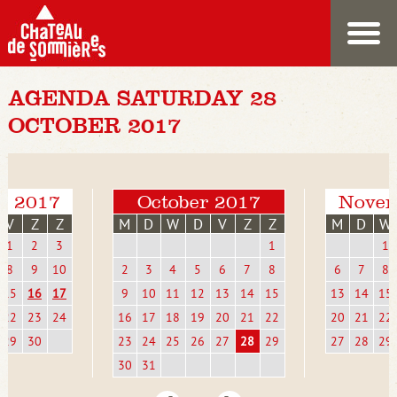
AGENDA SATURDAY 28
OCTOBER 2017
r 2017
October 2017
Novem
V
Z
Z
M
D
W
D
V
Z
Z
M
D
W
1
2
3
1
1
8
9
10
2
3
4
5
6
7
8
6
7
8
15
16
17
9
10
11
12
13
14
15
13
14
15
22
23
24
16
17
18
19
20
21
22
20
21
22
29
30
23
24
25
26
27
28
29
27
28
29
30
31