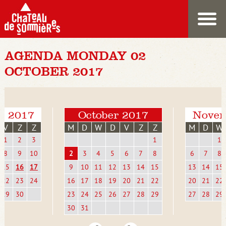
AGENDA MONDAY 02
OCTOBER 2017
r 2017
October 2017
Novem
V
Z
Z
M
D
W
D
V
Z
Z
M
D
W
1
2
3
1
1
8
9
10
2
3
4
5
6
7
8
6
7
8
15
16
17
9
10
11
12
13
14
15
13
14
15
22
23
24
16
17
18
19
20
21
22
20
21
22
29
30
23
24
25
26
27
28
29
27
28
29
30
31