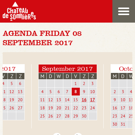
AGENDA FRIDAY 08
SEPTEMBER 2017
 2017
September 2017
Octo
V
Z
Z
M
D
W
D
V
Z
Z
M
D
W
4
5
6
1
2
3
11
12
13
4
5
6
7
8
9
10
2
3
4
18
19
20
11
12
13
14
15
16
17
9
10
11
25
26
27
18
19
20
21
22
23
24
16
17
18
25
26
27
28
29
30
23
24
25
30
31