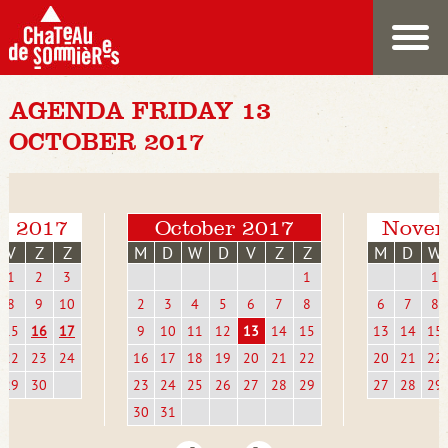
AGENDA FRIDAY 13
OCTOBER 2017
r 2017
October 2017
Novem
V
Z
Z
M
D
W
D
V
Z
Z
M
D
W
1
2
3
1
1
8
9
10
2
3
4
5
6
7
8
6
7
8
15
16
17
9
10
11
12
13
14
15
13
14
15
22
23
24
16
17
18
19
20
21
22
20
21
22
29
30
23
24
25
26
27
28
29
27
28
29
30
31