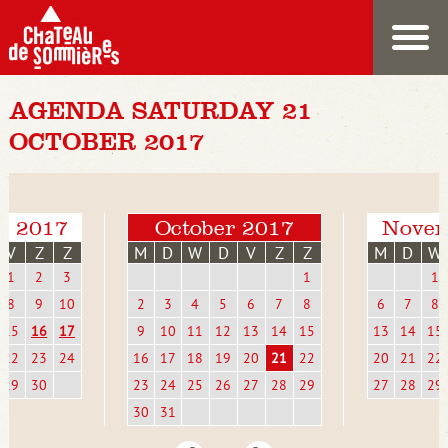
AGENDA SATURDAY 21
OCTOBER 2017
r 2017
October 2017
Novem
V
Z
Z
M
D
W
D
V
Z
Z
M
D
W
1
2
3
1
1
8
9
10
2
3
4
5
6
7
8
6
7
8
15
16
17
9
10
11
12
13
14
15
13
14
15
22
23
24
16
17
18
19
20
21
22
20
21
22
29
30
23
24
25
26
27
28
29
27
28
29
30
31