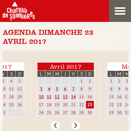
AGENDA DIMANCHE 23
AVRIL 2017
2017
Avril 2017
Ma
V
S
D
L
M
M
J
V
S
D
L
M
M
3
4
5
1
2
1
2
3
10
11
12
3
4
5
6
7
8
9
8
9
10
17
18
19
10
11
12
13
14
15
16
15
16
17
24
25
26
17
18
19
20
21
22
23
22
23
24
31
24
25
26
27
28
29
30
29
30
31